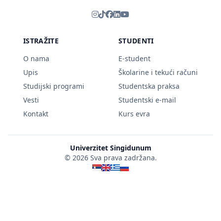
ISTRAŽITE
STUDENTI
O nama
E-student
Upis
Školarine i tekući računi
Studijski programi
Studentska praksa
Vesti
Studentski e-mail
Kontakt
Kurs evra
Univerzitet Singidunum
© 2026 Sva prava zadržana.