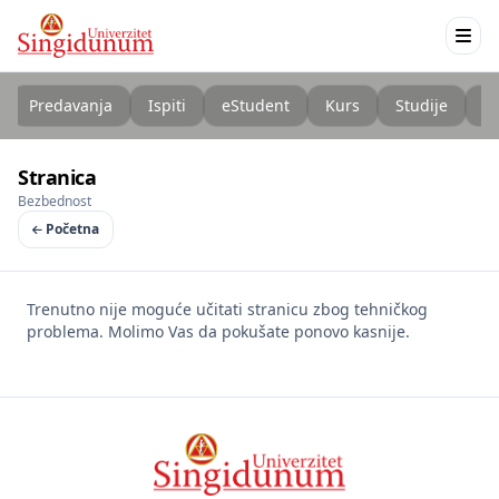
Predavanja
Ispiti
eStudent
Kurs
Studije
K
Stranica
Bezbednost
Početna
Trenutno nije moguće učitati stranicu zbog tehničkog
problema. Molimo Vas da pokušate ponovo kasnije.