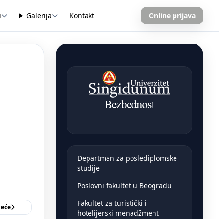
i
Galerija
Kontakt
Online prijava
Departman za poslediplomske
studije
Poslovni fakultet u Beogradu
Fakultet za turistički i
deće
hotelijerski menadžment