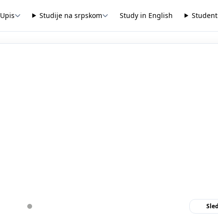
Upis
Studije na srpskom
Study in English
Student
Sle