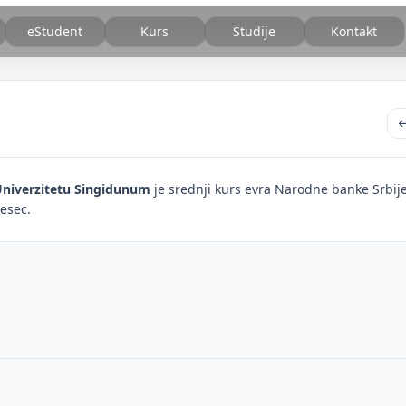
eStudent
Kurs
Studije
Kontakt
niverzitetu Singidunum
je srednji kurs evra Narodne banke Srbije
esec.