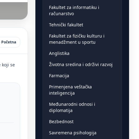
Fakultet za informatiku i
računarstvo
Tehnički fakultet
Fakultet za fizičku kulturu i
menadžment u sportu
Početna
Anglistika
Životna sredina i održivi razvoj
 koji se
Farmacija
Primenjena veštačka
inteligencija
Međunarodni odnosi i
diplomatija
Bezbednost
Savremena psihologija