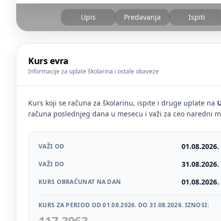
Upis
Predavanja
Ispiti
Kurs evra
Informacije za uplate školarina i ostale obaveze
Kurs koji se računa za školarinu, ispite i druge uplate na
U
računa poslednjeg dana u mesecu i važi za ceo naredni m
01.08.2026.
VAŽI OD
31.08.2026.
VAŽI DO
01.08.2026.
KURS OBRAČUNAT NA DAN
KURS ZA PERIOD OD 01.08.2026. DO 31.08.2026. IZNOSI:
117,3963