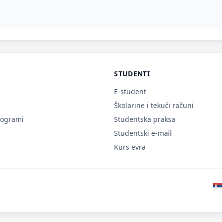
STUDENTI
E-student
Školarine i tekući računi
rogrami
Studentska praksa
Studentski e-mail
Kurs evra