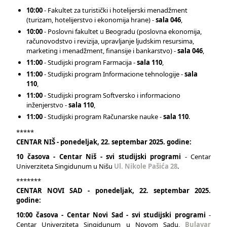
10:00
- Fakultet za turistički i hotelijerski menadžment
(turizam, hotelijerstvo i ekonomija hrane) -
sala 046
,
10:00
- Poslovni fakultet u Beogradu (poslovna ekonomija,
računovodstvo i revizija, upravljanje ljudskim resursima,
marketing i menadžment, finansije i bankarstvo) -
sala 046
,
11:00
- Studijski program Farmacija -
sala 110
,
11:00
- Studijski program Informacione tehnologije -
sala
110
,
11:00
- Studijski program Softversko i informaciono
inženjerstvo -
sala 110
,
11:00
- Studijski program Računarske nauke -
sala 110
.
*****
CENTAR NIŠ - ponedeljak, 22. septembar 2025. godine:
10 časova - Centar Niš - svi studijski programi
- Centar
Univerziteta Singidunum u Nišu
Ul. Nikole Pašića 28
.
*******
CENTAR NOVI SAD - ponedeljak, 22. septembar 2025.
godine:
10:00 časova - Centar Novi Sad - svi studijski programi
-
Centar Univerziteta Singidunum u Novom Sadu,
Bulavar