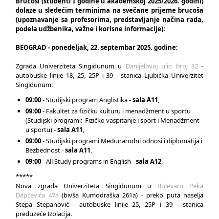
Brucoši (studenti I godine u akademskoj 2025/2026. godini)
dolaze u sledećim terminima na svečane prijeme brucoša
(upoznavanje sa profesorima, predstavljanje načina rada,
podela udžbenika, važne i korisne informacije):
BEOGRAD - ponedeljak, 22. septembar 2025. godine:
Zgrada Univerziteta Singidunum u
Danijelovoj ulici broj 32
-
autobuske linije 18, 25, 25P i 39 - stanica Ljubićka Univerzitet
Singidunum:
09:00
- Studijski program Anglistika -
sala A11
,
09:00
- Fakultet za fizičku kulturu i menadžment u sportu
(Studijski programi: Fizičko vaspitanje i sport i Menadžment
u sportu) -
sala A11
,
09:00
- Studijski programi Međunarodni odnosi i diplomatija i
Bezbednost -
sala A11
,
09:00
- All Study programs in English -
sala A12
.
*****
Nova zgrada Univerziteta Singidunum u
Bulevaru Peka
Dapčevića 47a
(bivša Kumodraška 261a) - preko puta naselja
Stepa Stepanović - autobuske linije 25, 25P i 39 - stanica
preduzeće Izolacija.