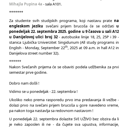
Mihajla Pupina 4a
- sala A101.
*******
Za studente svih studijskih programa, koji nastavu prate
na
engleskom jeziku
svečani prijem brucoša će se održati
u
ponedeljak 22. septembra 2025. godine u 9 časova u sali A12
u Danijelovoj ulici broj 32
- autobuske linije 18, 25, 25P i 39 -
stanica Ljubićka Univerzitet Singidunum (All study programs in
th
English - Monday, September 22
, 2025 at 09 a.m. in hall A12 in
Danijelova street number 32).
******
Nakon Svečanih prijema će se obaviti podela udžbenika za prvi
semestar prve godine.
Dobro nam došli !
Vidimo se u ponedeljak - 22. septembra !
Ukoliko neko prema rasporedu prvo ima predavanja ili vežbe -
dolazi prvo na svečani prijem brucoša u gore navedeno vreme,
pa nakon toga nastavlja sa redovnom nastavom !
U ponedeljak 22. septembra dolazite SVI UŽIVO bez obzira da li
je neko zaposlen ili ne - da čujete sva upustva, informacije,