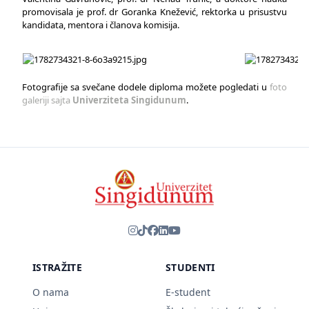
promovisala je prof. dr Goranka Knežević, rektorka u prisustvu
kandidata, mentora i članova komisija.
Fotografije sa svečane dodele diploma možete pogledati u
foto
galeriji sajta
Univerziteta Singidunum
.
ISTRAŽITE
STUDENTI
O nama
E-student