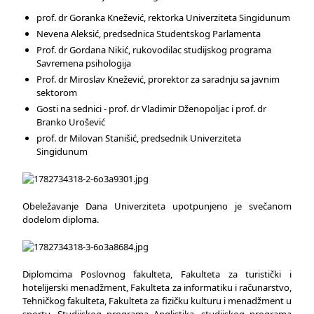
prof. dr Goranka Knežević, rektorka Univerziteta Singidunum
Nevena Aleksić, predsednica Studentskog Parlamenta
Prof. dr Gordana Nikić, rukovodilac studijskog programa
Savremena psihologija
Prof. dr Miroslav Knežević, prorektor za saradnju sa javnim
sektorom
Gosti na sednici - prof. dr Vladimir Dženopoljac i prof. dr
Branko Urošević
prof. dr Milovan Stanišić, predsednik Univerziteta
Singidunum
Obeležavanje Dana Univerziteta upotpunjeno je svečanom
dodelom diploma.
Diplomcima Poslovnog fakulteta, Fakulteta za turistički i
hotelijerski menadžment, Fakulteta za informatiku i računarstvo,
Tehničkog fakulteta, Fakulteta za fizičku kulturu i menadžment u