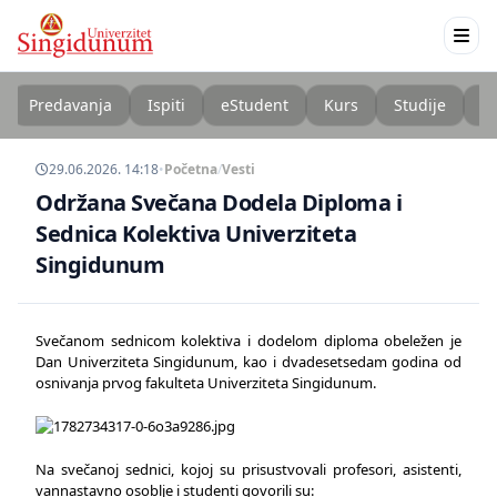
Predavanja
Ispiti
eStudent
Kurs
Studije
K
29.06.2026. 14:18
•
Početna
/
Vesti
Održana Svečana Dodela Diploma i
Sednica Kolektiva Univerziteta
Singidunum
Svečanom sednicom kolektiva i dodelom diploma obeležen je
Dan Univerziteta Singidunum, kao i dvadesetsedam godina od
osnivanja prvog fakulteta Univerziteta Singidunum.
Na svečanoj sednici, kojoj su prisustvovali profesori, asistenti,
vannastavno osoblje i studenti govorili su: