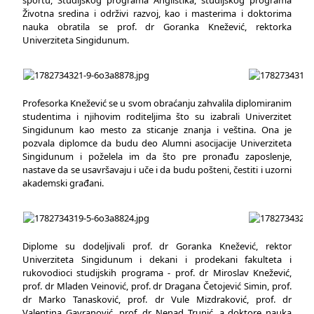
sportu, Studijskog programa Anglistika, studijskog programa
Životna sredina i održivi razvoj, kao i masterima i doktorima
nauka obratila se prof. dr Goranka Knežević, rektorka
Univerziteta Singidunum.
Profesorka Knežević se u svom obraćanju zahvalila diplomiranim
studentima i njihovim roditeljima što su izabrali Univerzitet
Singidunum kao mesto za sticanje znanja i veština. Ona je
pozvala diplomce da budu deo Alumni asocijacije Univerziteta
Singidunum i poželela im da što pre pronađu zaposlenje,
nastave da se usavršavaju i uče i da budu pošteni, čestiti i uzorni
akademski građani.
Diplome su dodeljivali prof. dr Goranka Knežević, rektor
Univerziteta Singidunum i dekani i prodekani fakulteta i
rukovodioci studijskih programa - prof. dr Miroslav Knežević,
prof. dr Mladen Veinović, prof. dr Dragana Četojević Simin, prof.
dr Marko Tanasković, prof. dr Vule Mizdraković, prof. dr
Valentina Gavranović, prof. dr Nenad Trunić, a doktore nauka